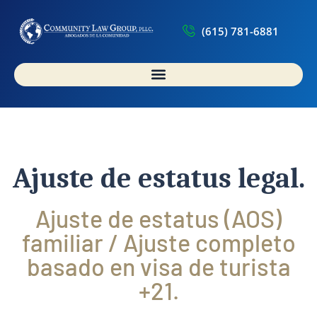
(615) 781-6881
Ajuste de estatus legal.
Ajuste de estatus (AOS)
familiar / Ajuste completo
basado en visa de turista
+21.