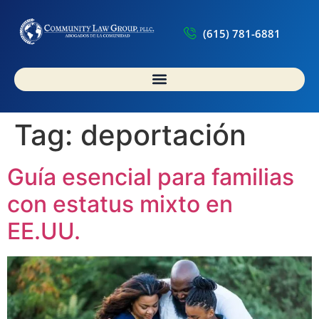
(615) 781-6881
Tag:
deportación
Guía esencial para familias
con estatus mixto en
EE.UU.