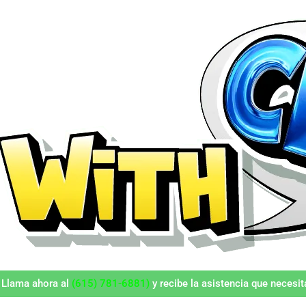
 Llama ahora al
(615) 781-6881)
y recibe la asistencia que necesit