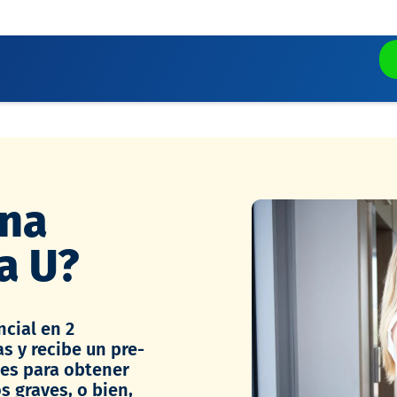
una
sa U?
ncial en 2
s y recibe un pre-
nes para obtener
s graves, o bien,