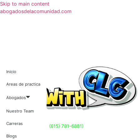
Skip to main content
abogadosdelacomunidad.com
Inicio
Areas de practica
Abogados
Nuestro Team
Carreras
📞 Llama ahora al
(615) 781-6881)
y recibe la asistencia
que necesitas.
Blogs