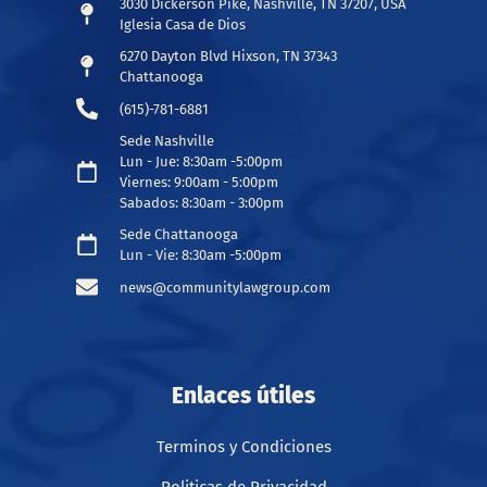
3030 Dickerson Pike, Nashville, TN 37207, USA
Iglesia Casa de Dios
6270 Dayton Blvd Hixson, TN 37343
Chattanooga
(615)-781-6881
Sede Nashville
Lun - Jue: 8:30am -5:00pm
Viernes: 9:00am - 5:00pm
Sabados: 8:30am - 3:00pm
Sede Chattanooga
Lun - Vie: 8:30am -5:00pm
news@communitylawgroup.com
Enlaces útiles
Terminos y Condiciones