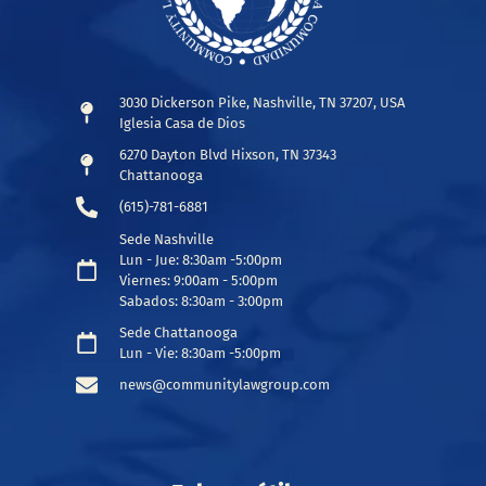
3030 Dickerson Pike, Nashville, TN 37207, USA
Iglesia Casa de Dios
6270 Dayton Blvd Hixson, TN 37343
Chattanooga
(615)-781-6881
Sede Nashville
Lun - Jue: 8:30am -5:00pm
Viernes: 9:00am - 5:00pm
Sabados: 8:30am - 3:00pm
Sede Chattanooga
Lun - Vie: 8:30am -5:00pm
news@communitylawgroup.com