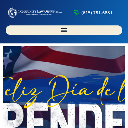
(615) 781-6881