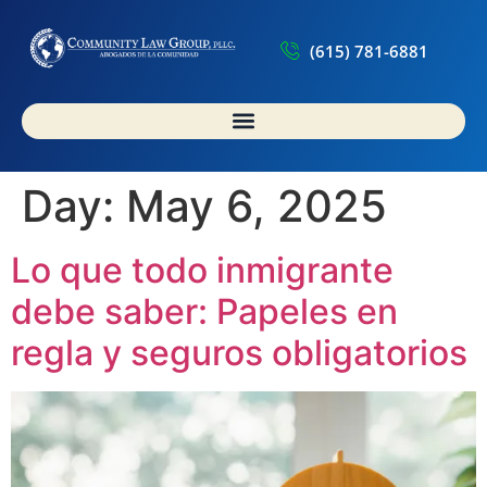
(615) 781-6881
Day:
May 6, 2025
Lo que todo inmigrante
debe saber: Papeles en
regla y seguros obligatorios