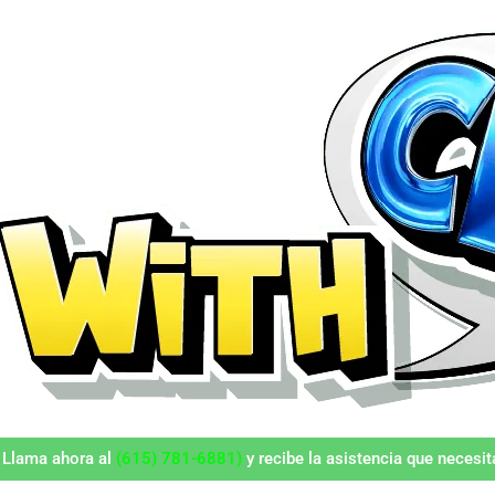
 Llama ahora al
(615) 781-6881)
y recibe la asistencia que necesit